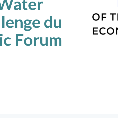
 Water
llenge du
ic Forum