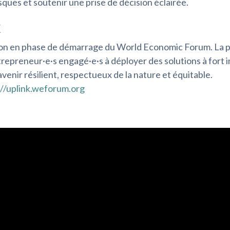
sques et soutenir une prise de décision éclairée.
k
ion en phase de démarrage du World Economic Forum. La 
trepreneur·e·s engagé·e·s à déployer des solutions à fort
enir résilient, respectueux de la nature et équitable.
://uplink.weforum.org