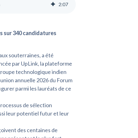
m
2
:
07
és sur 340 candidatures
aux souterraines, a été
ancée par UpLink, la plateforme
groupe technologique indien
éunion annuelle 2026 du Forum
igurer parmi les lauréats de ce
processus de sélection
i leur potentiel futur et leur
çoivent des centaines de