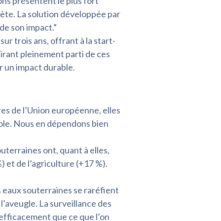
ns présentent le plus fort
ète. La solution développée par
de son impact.”
trois ans, offrant à la start-
tirant pleinement parti de ces
r un impact durable.
es de l’Union européenne, elles
cole. Nous en dépendons bien
uterraines ont, quant à elles,
 et de l’agriculture (+17 %).
 eaux souterraines se raréfient
l’aveugle. La surveillance des
 efficacement que ce que l’on