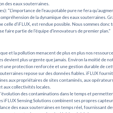
ion des eaux souterraines.
s): "L'importance de l'eau potable pure ne fera qu'augmente
 compréhension de la dynamique des eaux souterraines. Grâc
ue celle d'iFLUX, est rendue possible. Nous sommes donc tr
se faire partie de l'équipe d'innovateurs de premier plan."
que et la pollution menacent de plus en plus nos ressource
s devient plus urgente que jamais. Environ la moitié de no
 une protection renforcée et une gestion durable de cett
outerraines repose sur des données fiables. iFLUX fournit
nes aux propriétaires de sites contaminés, aux opérateurs
 aux collectivités locales.
l’évolution des contaminations dans le temps et permetten
Les iFLUX Sensing Solutions combinent ses propres capteurs
lance des eaux souterraines en temps réel, fournissant de