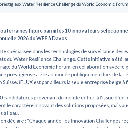
 prestigieux Water Resilience Challenge du World Economic Foru
souterraines figure parmi les 10 innovateurs sélectionn
annuelle 2026 du WEF à Davos
te spécialisée dans les technologies de surveillance des e
ats du Water Resilience Challenge. Cette initiative a été l
rage du World Economic Forum, en collaboration avec le 
e prestigieuse a été annoncée publiquement lors de la r
uisse. iFLUX est par ailleurs la seule entreprise belge à f
0 candidatures provenant du monde entier, à l’issue d’un 
t le caractère innovant des solutions proposées, mais auss
s à l’eau.
on déclare : “Chaque année, les Innovation Challenges re