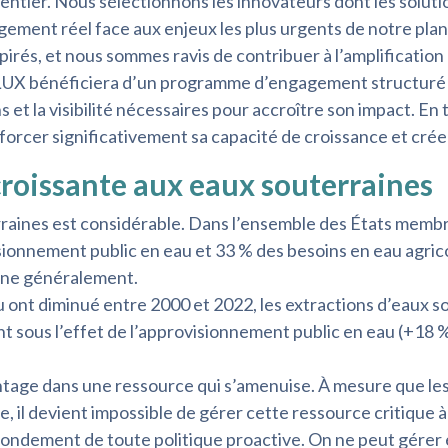
tier. Nous sélectionnons les innovateurs dont les solutio
ement réel face aux enjeux les plus urgents de notre plan
rés, et nous sommes ravis de contribuer à l’amplification 
UX bénéficiera d’un programme d’engagement structuré sur 
s et la visibilité nécessaires pour accroître son impact. En 
orcer significativement sa capacité de croissance et crée
oissante aux eaux souterraines
aines est considérable. Dans l’ensemble des États membr
sionnement public en eau et 33 % des besoins en eau agri
ine généralement.
 ont diminué entre 2000 et 2022, les extractions d’eaux so
 sous l’effet de l’approvisionnement public en eau (+18 %)
tage dans une ressource qui s’amenuise. À mesure que les
il devient impossible de gérer cette ressource critique à 
fondement de toute politique proactive. On ne peut gérer