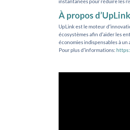
instantanées pour réduire les ri
À propos d’UpLin
UpLink est le moteur d’innovat
écosystèmes afin d’aider les en
économies indispensables à un av
Pour plus d’informations:
https