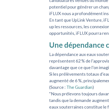
candidatures venues du monde en
potentiel pour générer un chang
iFLUX nous a profondément inspi
En tant que UpLink Venture, iFL
up les ressources, les connexion
opportunités, iFLUX pourra renf
Une dépendance cr
La dépendance aux eaux souterr
représentent 62 % de l’approvi
davantage que ce que l’on imag
Si les prélèvements totaux d’eau
augmenté de 6 %, principalement
(Source :
The Guardian
)
“Nous prélevons toujours davan
tandis que la demande augmente, 
eaux souterraines constitue le 